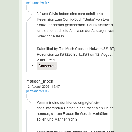
permanenter link
[...] und Silvia haben eine sehr detaillierte
Rezension zum Comic-Buch “Burka” von Eva
Schwingenheuer geschrieben. Sehr lesenswert
sind dabei auch die Analysen der Aussagen von
Schwingheuer in [...]
Submitted by Too Much Cookies Network &#187;
Rezension zu &#8220;Burka&#8 on 12. August
2009 - 7:11
Antworten
mafisch_moch
12. August 2009 - 17:47
permanenter link
Kann mir eine der hier so engagiert sich
echauffierenden Damen einen rationalen Grund
nennen, warum Frauen ihr Gesicht verhüllen
sollen und Männer nicht?
Submitted by mafisch_moch on 12. August 2009 -