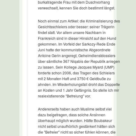
burkatragende Frau mit dem Duschvorhang
verwechselt, kennen Sie doch bestimmt längst.
Noch einmal zum Artikel: die Kriminalisierung des
Gesichtsschleiers oder besser: seiner Trägerin
findet statt. Vor allem unsere Nachbarn in
Frankreich sind in dieser Hinsicht auf den Hund
gekommen. Im Vorfeld der Sarkozy-Rede Ende
Juni hatte der kommunistische Abgeordnete
Antoine Gerin angeregt, Geheimdienstdossiers
über sämtliche 367 Niqabis der Republik anlegen
zu lassen. Sein Kollege Jacques Myard (UMP)
forderte schon 2006, das Tragen des Schleiers
mit 2 Monaten Haft und 3750 € Geldbuße zu
ahnden. Im Wiederholungsfall droht das Doppelte
an Kosten und 1 Jahr Gefängnis. So stelle ich mir
realexistierende "Befreiung" vor.
Andererseits haben auch Muslime selbst viel
dazu beigetragen, dass solche Ansinnen
überhaupt möglich wurden. Hätte Boubakeur
nicht selbst unaufhörlich gestänkert hätten sich
die "Befreier" nicht so sicher fühlen können, die