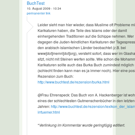
BuchTest
10. August 2009 - 10:34
permanenter link
Leider sieht man hier wieder, dass Muslime oft Probleme mi
Karikaturen haben, die Teile des Islams oder der damit
einhergehenden Traditionen auf die Schippe nehmen. Wer
dagegen die Juden-feindlichen Karikaturen der Tagespress
den arabisch-islamischen Länder beobachtet (z.B. bei
www[dot]memri[dot]org), versteht sofort, dass wer im Glash
sitzt, nicht mit Steinen werfen sollte. Wie schon die Moham
Karikaturen sollte auch das Burka Buch zumindest möglich 
(schlecht finden kann man es ja immer noch). Hier eine posi
Rezension zum Buch:
http://www.buchtest.de/rezension/burka.html
@Frau Ehrenspeck: Das Buch von A. Hackenberger ist woh
eines der schlechtesten Gutmenschenbücher in den letzten
Jahren:
http://www.buchtest.de/rezension/lexikon_der_isla
irrtuemer.html
*
Verlinkung im Kommentar wurde geringfügig editiert.