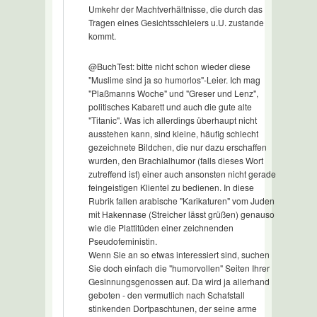
Umkehr der Machtverhältnisse, die durch das
Tragen eines Gesichtsschleiers u.U. zustande
kommt.
@BuchTest: bitte nicht schon wieder diese
"Muslime sind ja so humorlos"-Leier. Ich mag
"Plaßmanns Woche" und "Greser und Lenz",
politisches Kabarett und auch die gute alte
"Titanic". Was ich allerdings überhaupt nicht
ausstehen kann, sind kleine, häufig schlecht
gezeichnete Bildchen, die nur dazu erschaffen
wurden, den Brachialhumor (falls dieses Wort
zutreffend ist) einer auch ansonsten nicht gerade
feingeistigen Klientel zu bedienen. In diese
Rubrik fallen arabische "Karikaturen" vom Juden
mit Hakennase (Streicher lässt grüßen) genauso
wie die Plattitüden einer zeichnenden
Pseudofeministin.
Wenn Sie an so etwas interessiert sind, suchen
Sie doch einfach die "humorvollen" Seiten Ihrer
Gesinnungsgenossen auf. Da wird ja allerhand
geboten - den vermutlich nach Schafstall
stinkenden Dorfpaschtunen, der seine arme