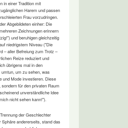
in einer Tradition mit
nzugänglichen Harem und passen
erschleierten Frau vorzudringen.
er Abgebildeten einher: Die
 mehreren Zeichnungen erinnern
zig!") und beruhigen gleichzeitig
uf niedrigstem Niveau ("Die
rd – aller Befreiung zum Trotz –
erlichen Reize reduziert und
ich übrigens mal in den
s umtun, um zu sehen, was
ge und Mode investieren. Diese
en, sondern für den privaten Raum
nscheinend unverständliche Idee
ich nicht sehen kann!").
n Trennung der Geschlechter
er Sphäre andererseits, stand das