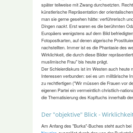
später teilweise mit Zwang durchsetzten. Recht
künstlerische Repräsentation der orientalischen 
man sie gerne gesehen hätte: verführerisch und
Dingen
nackt
. Erst waren es die berühmten Oda
Europäers wenigstens auf dem Bild befriedigten
Fotopostkarten, auf denen algerische Prostitu
nachstellten. Immer ist es die Phantasie des w
Wirklichkeit, die durch diese Bilder repräsentier
muslimische Frau" bis heute prägt.
Der Schleierdiskurs ist im Westen auch heute n
Interessen verbunden: sei es um militärische In
zu rechtfertigen ("Wir müssen die Frauen vor de
eigenen Partei ein vermeintlich christlich-natio
die Thematisierung des Kopftuchs innerhalb de
Der "objektive" Blick - Wirklichkei
Am Anfang des "Burka"-Buches steht auch bei
Neugier
, ausgelöst durch den von der Burkaträg