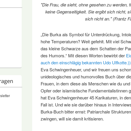
"Die Frau, die sieht, ohne gesehen zu werden, fru
keine Gegenseitigkeit. Sie ergibt sich nicht, si
sich nicht an." (Frantz 
„Die Burka als Symbol für Unterdrückung, Intol
hohe Temperaturen? Weit gefehlt. Mit viel Sc
das kleine Schwarze aus dem Schatten der Para
des Humors.“ Mit diesen Worten bewirbt der
Ei
auch den einschlägig bekannten Udo Ulfkotte.))
Eva Schwingenheuer, und wir freuen uns schon:
unideologisches und humorvolles Buch über die
tragen
Frauen, in dem diese als Menschen wie du und 
Opfer oder islamistische Fundamentalistinnen 
sletter
hat Eva Schwingenheuer 45 Karikaturen, in dene
Fall ist. Und wie sie darüber hinaus in Interviews
Burka-Buch bitter ernst: Patriarchale Strukturen
zwingen, will sie damit kritisieren.