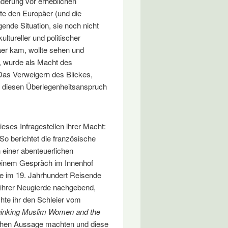
nderung vor erheblichen
te den Europäer (und die
ende Situation, sie noch nicht
ltureller und politischer
er kam, wollte sehen und
, wurde als Macht des
as Verweigern des Blickes,
ellt diesen Überlegenheitsanspruch
ieses Infragestellen ihrer Macht:
(So berichtet die französische
 einer abenteuerlichen
i einem Gespräch im Innenhof
ne im 19. Jahrhundert Reisende
e, ihrer Neugierde nachgebend,
chte ihr den Schleier vom
inking Muslim Women and the
tischen Aussage machten und diese