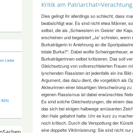
Kritik am Patriarchat=Verachtung
Dies gelingt ihr allerdings so schlecht, dass ma
beabsichtigt war. Es sind nicht etwa Männer, s
selbst, die als „Schwestern im Geiste“ der Kap
erscheinen und begeistert „Ja“ schreien, wenn 
Burkaträgerin in Anlehnung an die Sportpalastre
totale Burka?“. Dabei wollte Schwingenheuer, wie
Burkaträgerinnen selbst kritisieren. Das soll ver
von Liebe
Gleichsetzung von vollverschleierten Frauen mi
lynchenden Rassisten ist jedenfalls ein ins Bil
Argument, das dazu dient, die vorgeblich als
Akteurinnen einer bösartigen Verschwörung zu s
eigenen Rassismus ist dabei erwünschtes Neb
2-824)
Es sind solche Gleichsetzungen, die einem das
das sich bei einigen halbwegs amüsanten Zei
den Hals gebahnt hatte. Um es kurz zu machen
noch kritisch. Durch die Verspottung der Künstl
eine doppelte Viktimisierung: Sie sind nicht nur
nSachen