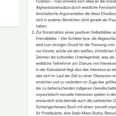
Funktion – man erinnere sich etwa an die moral
Afghanistaneinsätze durch westliche Feministin
feministische Argumentation die diese Einsätze b
sich in anderen Bereichen nicht gerade als Fra
haben.
Zur Konstruktion eines positiven Selbstbildes 
Fremdbildes – Der Schleier bzw. die Abgeschlo
wird zum einzigen Grund für die Trennung vo
nur könnte, würde sie den weißen, christliche
Zeichen der kulturellen Unterlegenheit, was als
weibliche Teilnehmer am Diskurs von Interesse
In der Kolonialzeit liegt also das Interesse an d
das sich im Lauf der Zeit zu einer Obsession en
erreichen und zu verändern im Zuge des größe
der zu beherrschenden indigenen Gesellschaft
voyeuristisch-sexuelle Interessen spielen in der 
erstaunlich sind deshalb auch die zahlreichen 
Schwingenheuers Buch mit einem sexuell-voyeu
für Prostituierte, eine Sado-Maso Burka, Besuc