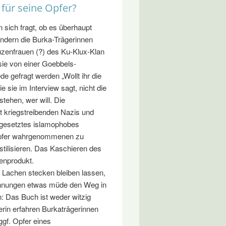
 für seine Opfer?
n sich fragt, ob es überhaupt
ondern die Burka-Trägerinnen
uzenfrauen (?) des Ku-Klux-Klan
sie von einer Goebbels-
de gefragt werden „Wollt ihr die
 sie im Interview sagt, nicht die
stehen, wer will. Die
t kriegstreibenden Nazis und
d gesetztes islamophobes
 Opfer wahrgenommenen zu
tilisieren. Das Kaschieren des
enprodukt.
 Lachen stecken bleiben lassen,
chnungen etwas müde den Weg in
: Das Buch ist weder witzig
erin erfahren Burkaträgerinnen
 ggf. Opfer eines