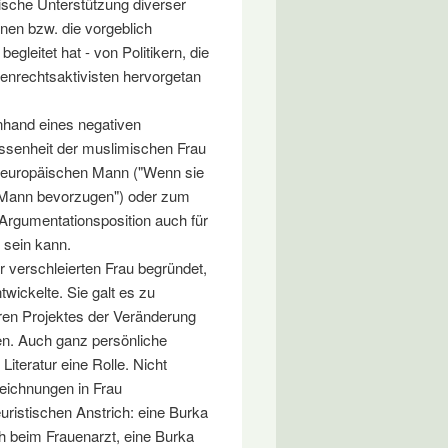
ische Unterstützung diverser
nen bzw. die vorgeblich
egleitet hat - von Politikern, die
uenrechtsaktivisten hervorgetan
anhand eines negativen
ssenheit der muslimischen Frau
m europäischen Mann ("Wenn sie
n Mann bevorzugen") oder zum
 Argumentationsposition auch für
 sein kann.
er verschleierten Frau begründet,
twickelte. Sie galt es zu
ren Projektes der Veränderung
en. Auch ganz persönliche
Literatur eine Rolle. Nicht
Zeichnungen in Frau
ristischen Anstrich: eine Burka
h beim Frauenarzt, eine Burka