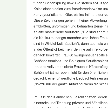
für den Seitensprung usw. Sie stehen sozusagen 
Kolonialphantasien zum frustrierenderweise u
zur voyeuristischen Gier, bis ins Intimste der v
Diese Zeichnungen gehen mit einer Abwertung d
entblößten, unförmigen und behaarten Beine in
an alte rassistische Vorurteile ("Die sind schmut
die Konkurrenzangst mancher westlichen Frau a
sind in Wirklichkeit hässlich"), denn auch sie wi
in der Öffentlichkeit mehr denn je auf ihre körp
danach bewertet. Frau Schwingenheuer sollte s
Schönheitssalons und Boutiquen Saudiarabien
manche vollverschleierte Frauen in Körperpfle
Schönheit ist nur eben nicht für den öffentlich
gedacht, eine für westliche BeobachterInnen a
("Wozu nur der ganze Aufwand, wenn die Welt m
Im Falle der islamischen Gesellschaften, dere
einerseits und Trennung privater und öffentlich