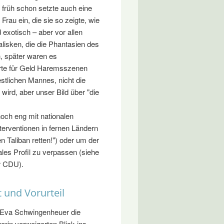
 früh schon setzte auch eine
Frau ein, die sie so zeigte, wie
 exotisch – aber vor allen
lisken, die die Phantasien des
, später waren es
ierte für Geld Haremsszenen
estlichen Mannes, nicht die
t wird, aber unser Bild über "die
och eng mit nationalen
terventionen in fernen Ländern
n Taliban retten!") oder um der
nales Profil zu verpassen (siehe
r CDU).
t und Vorurteil
 Eva Schwingenheuer die
erin verweigerten Blick ins