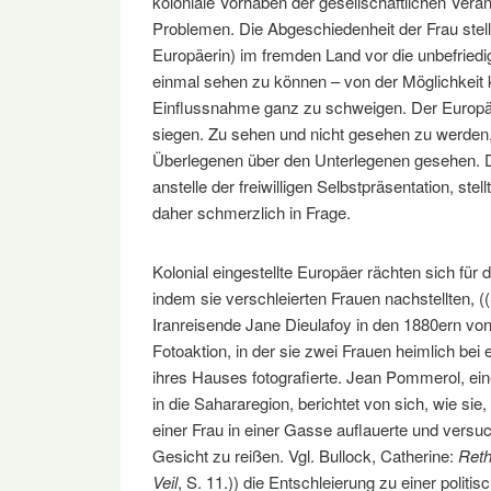
koloniale Vorhaben der gesellschaftlichen Verä
Problemen. Die Abgeschiedenheit der Frau stell
Europäerin) im fremden Land vor die unbefriedig
einmal sehen zu können – von der Möglichkeit ku
Einflussnahme ganz zu schweigen. Der Europä
siegen. Zu sehen und nicht gesehen zu werden
Überlegenen über den Unterlegenen gesehen. D
anstelle der freiwilligen Selbstpräsentation, st
daher schmerzlich in Frage.
Kolonial eingestellte Europäer rächten sich für d
indem sie verschleierten Frauen nachstellten, (
Iranreisende Jane Dieulafoy in den 1880ern von
Fotoaktion, in der sie zwei Frauen heimlich be
ihres Hauses fotografierte. Jean Pommerol, ei
in die Sahararegion, berichtet von sich, wie si
einer Frau in einer Gasse auflauerte und versu
Gesicht zu reißen. Vgl. Bullock, Catherine:
Reth
Veil
, S. 11.)) die Entschleierung zu einer poli