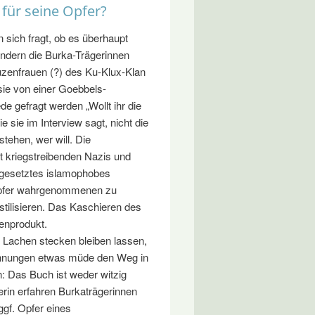
 für seine Opfer?
n sich fragt, ob es überhaupt
ondern die Burka-Trägerinnen
uzenfrauen (?) des Ku-Klux-Klan
sie von einer Goebbels-
de gefragt werden „Wollt ihr die
 sie im Interview sagt, nicht die
stehen, wer will. Die
t kriegstreibenden Nazis und
d gesetztes islamophobes
 Opfer wahrgenommenen zu
tilisieren. Das Kaschieren des
enprodukt.
 Lachen stecken bleiben lassen,
chnungen etwas müde den Weg in
: Das Buch ist weder witzig
erin erfahren Burkaträgerinnen
 ggf. Opfer eines