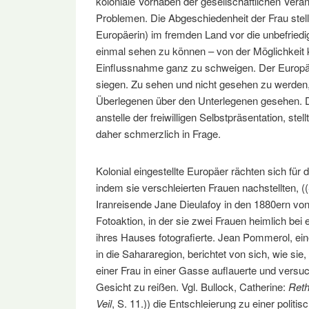
koloniale Vorhaben der gesellschaftlichen Verä
Problemen. Die Abgeschiedenheit der Frau stell
Europäerin) im fremden Land vor die unbefriedig
einmal sehen zu können – von der Möglichkeit ku
Einflussnahme ganz zu schweigen. Der Europä
siegen. Zu sehen und nicht gesehen zu werden
Überlegenen über den Unterlegenen gesehen. D
anstelle der freiwilligen Selbstpräsentation, st
daher schmerzlich in Frage.
Kolonial eingestellte Europäer rächten sich für d
indem sie verschleierten Frauen nachstellten, (
Iranreisende Jane Dieulafoy in den 1880ern von
Fotoaktion, in der sie zwei Frauen heimlich be
ihres Hauses fotografierte. Jean Pommerol, ei
in die Sahararegion, berichtet von sich, wie si
einer Frau in einer Gasse auflauerte und versu
Gesicht zu reißen. Vgl. Bullock, Catherine:
Reth
Veil
, S. 11.)) die Entschleierung zu einer poli