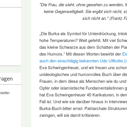
"Die Frau, die sieht, ohne gesehen zu werden, fru
keine Gegenseitigkeit. Sie ergibt sich nicht, si
sich nicht an." (Frantz 
„Die Burka als Symbol für Unterdrückung, Intol
hohe Temperaturen? Weit gefehlt. Mit viel Sc
das kleine Schwarze aus dem Schatten der Para
des Humors.“ Mit diesen Worten bewirbt der
Ei
auch den einschlägig bekannten Udo Ulfkotte.))
Eva Schwingenheuer, und wir freuen uns schon:
unideologisches und humorvolles Buch über die
tragen
Frauen, in dem diese als Menschen wie du und 
Opfer oder islamistische Fundamentalistinnen 
sletter
hat Eva Schwingenheuer 45 Karikaturen, in dene
Fall ist. Und wie sie darüber hinaus in Interviews
Burka-Buch bitter ernst: Patriarchale Strukturen
zwingen, will sie damit kritisieren.