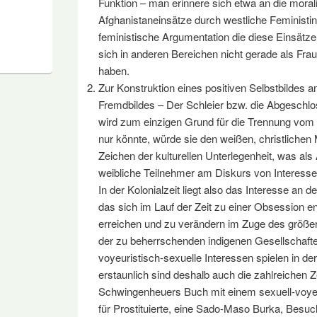
Funktion – man erinnere sich etwa an die moral
Afghanistaneinsätze durch westliche Feministin
feministische Argumentation die diese Einsätze b
sich in anderen Bereichen nicht gerade als Fra
haben.
Zur Konstruktion eines positiven Selbstbildes 
Fremdbildes – Der Schleier bzw. die Abgeschlo
wird zum einzigen Grund für die Trennung vo
nur könnte, würde sie den weißen, christliche
Zeichen der kulturellen Unterlegenheit, was als
weibliche Teilnehmer am Diskurs von Interesse
In der Kolonialzeit liegt also das Interesse an d
das sich im Lauf der Zeit zu einer Obsession en
erreichen und zu verändern im Zuge des größe
der zu beherrschenden indigenen Gesellschaft
voyeuristisch-sexuelle Interessen spielen in der 
erstaunlich sind deshalb auch die zahlreichen 
Schwingenheuers Buch mit einem sexuell-voyeu
für Prostituierte, eine Sado-Maso Burka, Besuc