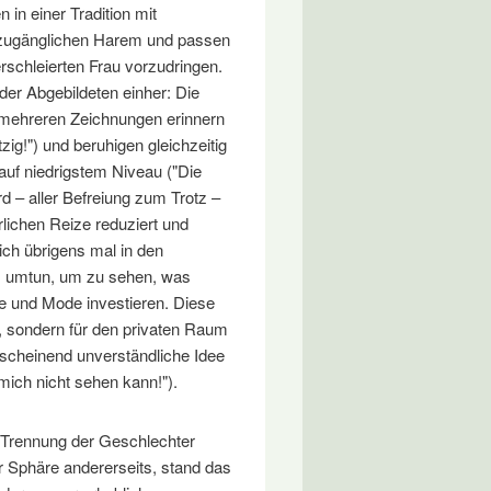
in einer Tradition mit
nzugänglichen Harem und passen
erschleierten Frau vorzudringen.
er Abgebildeten einher: Die
 mehreren Zeichnungen erinnern
zig!") und beruhigen gleichzeitig
uf niedrigstem Niveau ("Die
rd – aller Befreiung zum Trotz –
erlichen Reize reduziert und
ich übrigens mal in den
s umtun, um zu sehen, was
ge und Mode investieren. Diese
en, sondern für den privaten Raum
nscheinend unverständliche Idee
ich nicht sehen kann!").
n Trennung der Geschlechter
er Sphäre andererseits, stand das