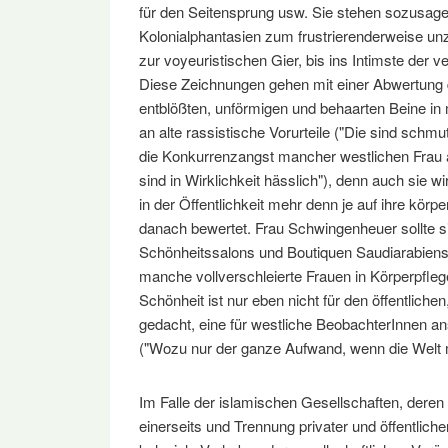
für den Seitensprung usw. Sie stehen sozusagen 
Kolonialphantasien zum frustrierenderweise u
zur voyeuristischen Gier, bis ins Intimste der v
Diese Zeichnungen gehen mit einer Abwertung d
entblößten, unförmigen und behaarten Beine in
an alte rassistische Vorurteile ("Die sind schmut
die Konkurrenzangst mancher westlichen Frau a
sind in Wirklichkeit hässlich"), denn auch sie wi
in der Öffentlichkeit mehr denn je auf ihre körp
danach bewertet. Frau Schwingenheuer sollte s
Schönheitssalons und Boutiquen Saudiarabien
manche vollverschleierte Frauen in Körperpfle
Schönheit ist nur eben nicht für den öffentlich
gedacht, eine für westliche BeobachterInnen a
("Wozu nur der ganze Aufwand, wenn die Welt m
Im Falle der islamischen Gesellschaften, dere
einerseits und Trennung privater und öffentlich