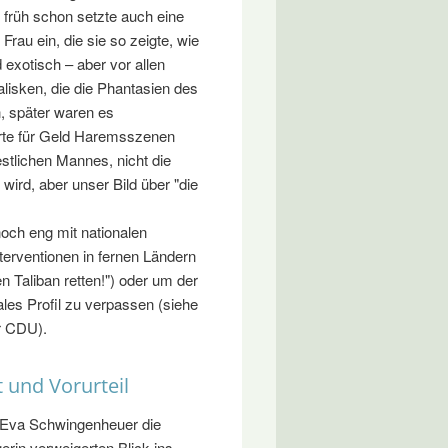
 früh schon setzte auch eine
Frau ein, die sie so zeigte, wie
 exotisch – aber vor allen
lisken, die die Phantasien des
, später waren es
ierte für Geld Haremsszenen
estlichen Mannes, nicht die
t wird, aber unser Bild über "die
och eng mit nationalen
terventionen in fernen Ländern
n Taliban retten!") oder um der
nales Profil zu verpassen (siehe
r CDU).
t und Vorurteil
 Eva Schwingenheuer die
erin verweigerten Blick ins