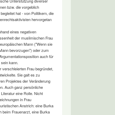
ische Unterstützung diverser
nen bzw. die vorgeblich
egleitet hat - von Politikern, die
uenrechtsaktivisten hervorgetan
anhand eines negativen
ssenheit der muslimischen Frau
m europäischen Mann ("Wenn sie
n Mann bevorzugen") oder zum
 Argumentationsposition auch für
 sein kann.
er verschleierten Frau begründet,
twickelte. Sie galt es zu
ren Projektes der Veränderung
en. Auch ganz persönliche
Literatur eine Rolle. Nicht
Zeichnungen in Frau
ristischen Anstrich: eine Burka
h beim Frauenarzt, eine Burka