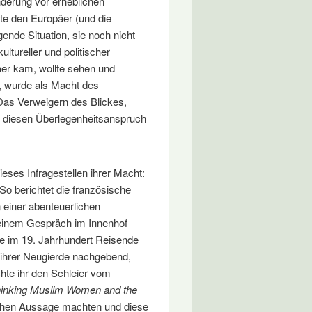
nderung vor erheblichen
te den Europäer (und die
ende Situation, sie noch nicht
ltureller und politischer
er kam, wollte sehen und
, wurde als Macht des
as Verweigern des Blickes,
ellt diesen Überlegenheitsanspruch
ieses Infragestellen ihrer Macht:
(So berichtet die französische
 einer abenteuerlichen
i einem Gespräch im Innenhof
ne im 19. Jahrhundert Reisende
e, ihrer Neugierde nachgebend,
chte ihr den Schleier vom
inking Muslim Women and the
tischen Aussage machten und diese