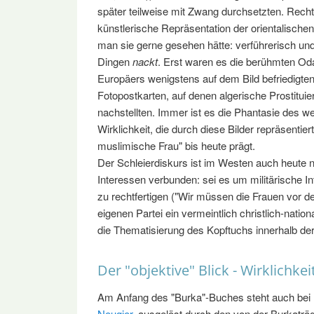
später teilweise mit Zwang durchsetzten. Recht
künstlerische Repräsentation der orientalischen 
man sie gerne gesehen hätte: verführerisch und
Dingen
nackt
. Erst waren es die berühmten Oda
Europäers wenigstens auf dem Bild befriedigten
Fotopostkarten, auf denen algerische Prostitu
nachstellten. Immer ist es die Phantasie des w
Wirklichkeit, die durch diese Bilder repräsentier
muslimische Frau" bis heute prägt.
Der Schleierdiskurs ist im Westen auch heute n
Interessen verbunden: sei es um militärische In
zu rechtfertigen ("Wir müssen die Frauen vor de
eigenen Partei ein vermeintlich christlich-natio
die Thematisierung des Kopftuchs innerhalb de
Der "objektive" Blick - Wirklichkei
Am Anfang des "Burka"-Buches steht auch bei
Neugier
, ausgelöst durch den von der Burkaträg