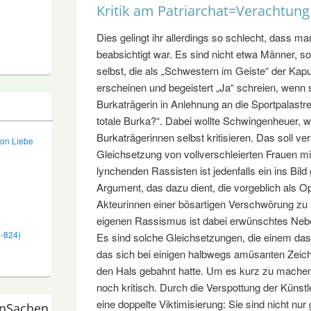
Kritik am Patriarchat=Verachtung
Dies gelingt ihr allerdings so schlecht, dass ma
beabsichtigt war. Es sind nicht etwa Männer, s
selbst, die als „Schwestern im Geiste“ der Kap
erscheinen und begeistert „Ja“ schreien, wenn 
Burkaträgerin in Anlehnung an die Sportpalastre
totale Burka?“. Dabei wollte Schwingenheuer, wie
Burkaträgerinnen selbst kritisieren. Das soll ver
von Liebe
Gleichsetzung von vollverschleierten Frauen mi
lynchenden Rassisten ist jedenfalls ein ins Bil
Argument, das dazu dient, die vorgeblich als
Akteurinnen einer bösartigen Verschwörung zu s
eigenen Rassismus ist dabei erwünschtes Neb
2-824)
Es sind solche Gleichsetzungen, die einem das
das sich bei einigen halbwegs amüsanten Zei
den Hals gebahnt hatte. Um es kurz zu machen
noch kritisch. Durch die Verspottung der Künstl
eine doppelte Viktimisierung: Sie sind nicht nur
nSachen