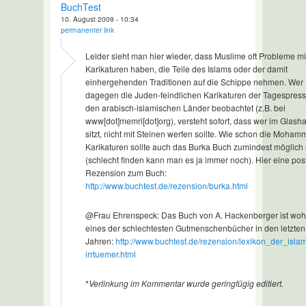
BuchTest
10. August 2009 - 10:34
permanenter link
Leider sieht man hier wieder, dass Muslime oft Probleme mi
Karikaturen haben, die Teile des Islams oder der damit
einhergehenden Traditionen auf die Schippe nehmen. Wer
dagegen die Juden-feindlichen Karikaturen der Tagespress
den arabisch-islamischen Länder beobachtet (z.B. bei
www[dot]memri[dot]org), versteht sofort, dass wer im Glash
sitzt, nicht mit Steinen werfen sollte. Wie schon die Moham
Karikaturen sollte auch das Burka Buch zumindest möglich 
(schlecht finden kann man es ja immer noch). Hier eine posi
Rezension zum Buch:
http://www.buchtest.de/rezension/burka.html
@Frau Ehrenspeck: Das Buch von A. Hackenberger ist woh
eines der schlechtesten Gutmenschenbücher in den letzten
Jahren:
http://www.buchtest.de/rezension/lexikon_der_isla
irrtuemer.html
*
Verlinkung im Kommentar wurde geringfügig editiert.