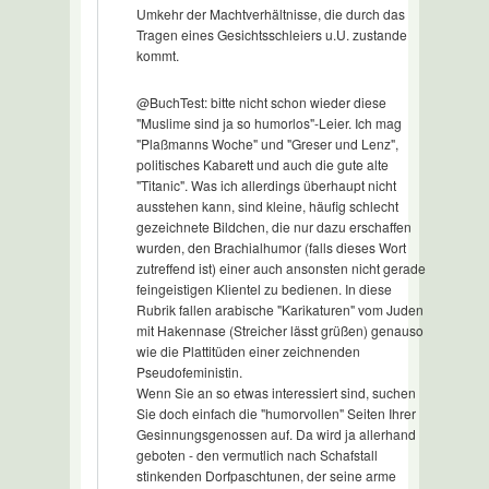
Umkehr der Machtverhältnisse, die durch das
Tragen eines Gesichtsschleiers u.U. zustande
kommt.
@BuchTest: bitte nicht schon wieder diese
"Muslime sind ja so humorlos"-Leier. Ich mag
"Plaßmanns Woche" und "Greser und Lenz",
politisches Kabarett und auch die gute alte
"Titanic". Was ich allerdings überhaupt nicht
ausstehen kann, sind kleine, häufig schlecht
gezeichnete Bildchen, die nur dazu erschaffen
wurden, den Brachialhumor (falls dieses Wort
zutreffend ist) einer auch ansonsten nicht gerade
feingeistigen Klientel zu bedienen. In diese
Rubrik fallen arabische "Karikaturen" vom Juden
mit Hakennase (Streicher lässt grüßen) genauso
wie die Plattitüden einer zeichnenden
Pseudofeministin.
Wenn Sie an so etwas interessiert sind, suchen
Sie doch einfach die "humorvollen" Seiten Ihrer
Gesinnungsgenossen auf. Da wird ja allerhand
geboten - den vermutlich nach Schafstall
stinkenden Dorfpaschtunen, der seine arme