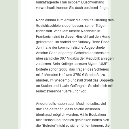
burkatragende Frau mit dem Duschvorhang
verwechselt, kennen Sie doch bestimmt längst.
Noch einmal zum Artikel: die Kriminalisierung des
Gesichtsschleiers oder besser: seiner Trägerin
findet statt. Vor allem unsere Nachbarn in
Frankreich sind in dieser Hinsicht auf den Hund
gekommen. Im Vorfeld der Sarkozy-Rede Ende
Juni hatte der kommunistische Abgeordnete
Antoine Gerin angeregt, Geheimdienstdossiers
über sämtliche 367 Niqabis der Republik anlegen
zu lassen. Sein Kollege Jacques Myard (UMP)
forderte schon 2006, das Tragen des Schleiers
mit 2 Monaten Haft und 3750 € Geldbuße zu
ahnden. Im Wiederholungsfall droht das Doppelte
an Kosten und 1 Jahr Gefängnis. So stelle ich mir
realexistierende "Befreiung" vor.
Andererseits haben auch Muslime selbst viel
dazu beigetragen, dass solche Ansinnen
überhaupt möglich wurden. Hätte Boubakeur
nicht selbst unaufhörlich gestänkert hätten sich
die "Befreier" nicht so sicher fühlen können, die