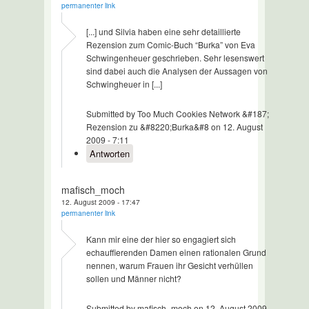
permanenter link
[...] und Silvia haben eine sehr detaillierte
Rezension zum Comic-Buch “Burka” von Eva
Schwingenheuer geschrieben. Sehr lesenswert
sind dabei auch die Analysen der Aussagen von
Schwingheuer in [...]
Submitted by Too Much Cookies Network &#187;
Rezension zu &#8220;Burka&#8 on 12. August
2009 - 7:11
Antworten
mafisch_moch
12. August 2009 - 17:47
permanenter link
Kann mir eine der hier so engagiert sich
echauffierenden Damen einen rationalen Grund
nennen, warum Frauen ihr Gesicht verhüllen
sollen und Männer nicht?
Submitted by mafisch_moch on 12. August 2009 -