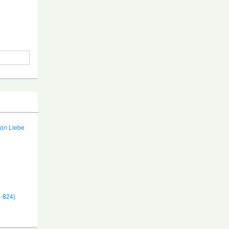
von Liebe
2-824)