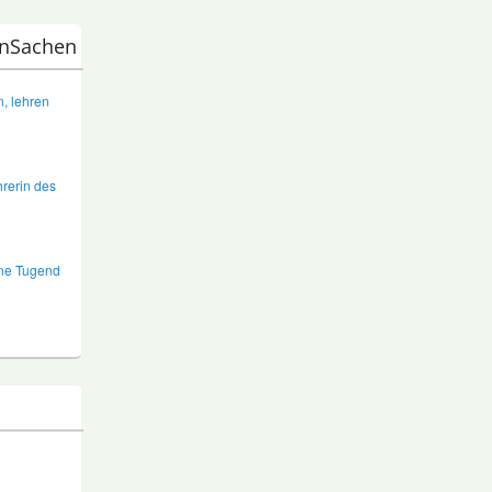
nSachen
, lehren
hrerin des
ine Tugend