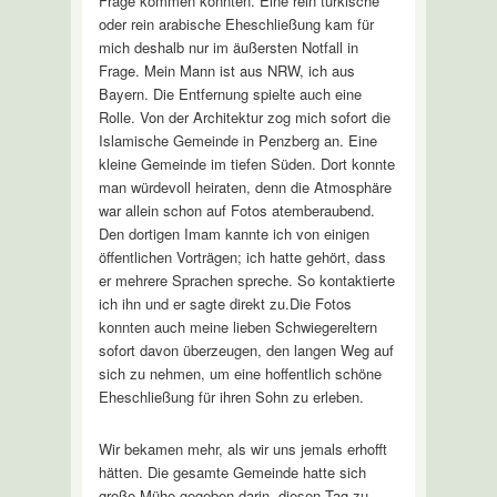
Frage kommen könnten. Eine rein türkische
oder rein arabische Eheschließung kam für
mich deshalb nur im äußersten Notfall in
Frage. Mein Mann ist aus NRW, ich aus
Bayern. Die Entfernung spielte auch eine
Rolle. Von der Architektur zog mich sofort die
Islamische Gemeinde in Penzberg an. Eine
kleine Gemeinde im tiefen Süden. Dort konnte
man würdevoll heiraten, denn die Atmosphäre
war allein schon auf Fotos atemberaubend.
Den dortigen Imam kannte ich von einigen
öffentlichen Vorträgen; ich hatte gehört, dass
er mehrere Sprachen spreche. So kontaktierte
ich ihn und er sagte direkt zu.Die Fotos
konnten auch meine lieben Schwiegereltern
sofort davon überzeugen, den langen Weg auf
sich zu nehmen, um eine hoffentlich schöne
Eheschließung für ihren Sohn zu erleben.
Wir bekamen mehr, als wir uns jemals erhofft
hätten. Die gesamte Gemeinde hatte sich
große Mühe gegeben darin, diesen Tag zu