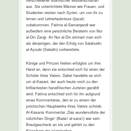
verschiedener islamischer Wissenschaften
aus. Sie unterrichtete Männer wie Frauen, und
Studenten reisten nach Syrien, um von ihr zu
lernen und Lehrerlaubnisse (Ijazat)
zubekommen. Fatima al-Samarqandi war
außerdem eine persönliche Beraterin von Nur
al-Din Zangi. An Nur al-Din erinnert man sich
als denjenigen, der den Erfolg von Salahudin
al-Ayoubi (Saladin) vorbereitete.
Könige und Prinzen hielten erfolglos um ihre
Hand an, denn sie entschied sich für einen der
Schüler ihres Vaters. Dabei handelte es sich
um al-Kasani, der auch heute noch zu den
brilliantesten hanafitischen Juristen gezählt
wird. Fatima entschied sich für ihn aufgrund
eines Kommentares, den er zu einem der
juristischen Hauptwerke ihres Vaters schrieb.
Al-Kasanis Kommentar „Das wundervollste der
nützlichen Dinge“ (Bada’i al-sana’i) war sein
Brautgeschenk an sie und gehört zu den
Klassikern der islamischen